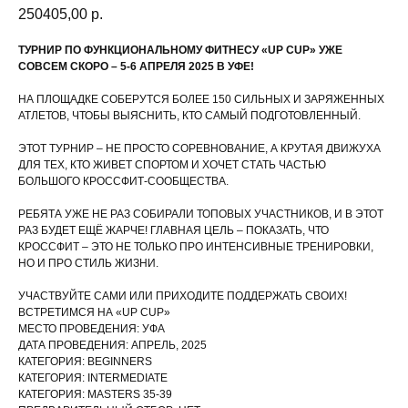
250405,00
р.
ТУРНИР ПО ФУНКЦИОНАЛЬНОМУ ФИТНЕСУ «UP CUP» УЖЕ
СОВСЕМ СКОРО – 5-6 АПРЕЛЯ 2025 В УФЕ!
НА ПЛОЩАДКЕ СОБЕРУТСЯ БОЛЕЕ 150 СИЛЬНЫХ И ЗАРЯЖЕННЫХ
АТЛЕТОВ, ЧТОБЫ ВЫЯСНИТЬ, КТО САМЫЙ ПОДГОТОВЛЕННЫЙ.
ЭТОТ ТУРНИР – НЕ ПРОСТО СОРЕВНОВАНИЕ, А КРУТАЯ ДВИЖУХА
ДЛЯ ТЕХ, КТО ЖИВЕТ СПОРТОМ И ХОЧЕТ СТАТЬ ЧАСТЬЮ
БОЛЬШОГО КРОССФИТ-СООБЩЕСТВА.
РЕБЯТА УЖЕ НЕ РАЗ СОБИРАЛИ ТОПОВЫХ УЧАСТНИКОВ, И В ЭТОТ
РАЗ БУДЕТ ЕЩЁ ЖАРЧЕ! ГЛАВНАЯ ЦЕЛЬ – ПОКАЗАТЬ, ЧТО
КРОССФИТ – ЭТО НЕ ТОЛЬКО ПРО ИНТЕНСИВНЫЕ ТРЕНИРОВКИ,
НО И ПРО СТИЛЬ ЖИЗНИ.
УЧАСТВУЙТЕ САМИ ИЛИ ПРИХОДИТЕ ПОДДЕРЖАТЬ СВОИХ!
ВСТРЕТИМСЯ НА «UP CUP»
МЕСТО ПРОВЕДЕНИЯ: УФА
ДАТА ПРОВЕДЕНИЯ: АПРЕЛЬ, 2025
КАТЕГОРИЯ: BEGINNERS
КАТЕГОРИЯ: INTERMEDIATE
КАТЕГОРИЯ: MASTERS 35-39